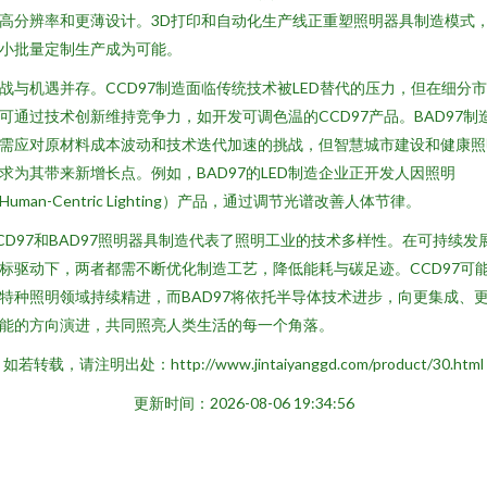
高分辨率和更薄设计。3D打印和自动化生产线正重塑照明器具制造模式
小批量定制生产成为可能。
战与机遇并存。CCD97制造面临传统技术被LED替代的压力，但在细分
可通过技术创新维持竞争力，如开发可调色温的CCD97产品。BAD97制
需应对原材料成本波动和技术迭代加速的挑战，但智慧城市建设和健康照
求为其带来新增长点。例如，BAD97的LED制造企业正开发人因照明
Human-Centric Lighting）产品，通过调节光谱改善人体节律。
CD97和BAD97照明器具制造代表了照明工业的技术多样性。在可持续发
标驱动下，两者都需不断优化制造工艺，降低能耗与碳足迹。CCD97可
特种照明领域持续精进，而BAD97将依托半导体技术进步，向更集成、
能的方向演进，共同照亮人类生活的每一个角落。
如若转载，请注明出处：http://www.jintaiyanggd.com/product/30.html
更新时间：2026-08-06 19:34:56