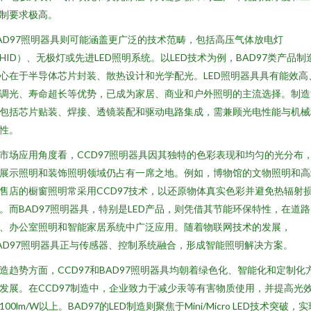
制要求极高。
AD97照明器具则可能涵盖更广泛的技术范畴，包括高压气体放电灯
HID）、无极灯或先进LED照明系统。以LED技术为例，BAD97类产品制
心在于半导体芯片封装、散热设计和光学配光。LED照明器具具有能效高
调光、寿命超长等优势，已成为家居、商业和户外照明的主流选择。制造
包括芯片贴装、焊接、透镜装配和驱动电路集成，需兼顾光电性能与机械
性。
市场应用角度看，CCD97照明器具因其独特的色彩表现和均匀的光分布
展示照明和装饰照明领域仍占有一席之地。例如，博物馆的文物照明和高
售店的橱窗照明常采用CCD97技术，以还原物体真实色彩并避免热辐射
。而BAD97照明器具，特别是LED产品，则凭借其节能环保特性，在道
、办公室照明和智能家居系统中广泛应用。随着物联网技术的发展，
AD97照明器具正与传感器、控制系统融合，形成智能照明解决方案。
造趋势方面，CCD97和BAD97照明器具均朝着绿色化、智能化和定制化
发展。在CCD97制造中，企业致力于减少汞等有害物质使用，并提高光
100lm/W以上。BAD97的LED制造则聚焦于Mini/Micro LED技术突破，实