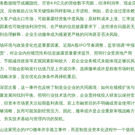
务数据细节或藏隐忧。尽管4.9亿元的营收数字亮眼，但净利润率、现金
况、应收账款占比等关键指标同样影响上市进程。例如，若企业过度依赖
大客户或出口市场，可能暴露经营集中度风险；原材料成本上涨、汇率波
因素也可能侵蚀利润空间。在严格的信息披露要求下，这些潜在问题若无
到合理解释，企业主动撤单或为规避更严格的问询甚至否决风险。
场环境与政策变化也是重要因素。近期A股IPO节奏调整，监管强调“申报
责”，对企业内控规范性和信息披露质量要求提升。照明行业受房地产周
、节能减排政策等宏观因素影响较大，若企业业务模式未能体现足够抗风
力，可能会影响发行估值乃至上市成功率。选择撤单或许是权衡市场时机
战略决策，旨在优化自身条件再择机重启。
深层次看，这一事件也反映了制造业企业的共同困境：如何在规模扩张与
量发展间找到平衡。照明行业技术迭代快，企业需持续投入研发以保持竞
，但资本市场更关注短期盈利表现。若上市融资目的不明确或资金使用计
够清晰，反而可能加剧经营压力。因此，撤单或许是企业重新审视战略方
、夯实技术基础与管理内功的契机。
山这家照企的IPO撤单并非孤立事件，而是制造业资本化进程中一个值得